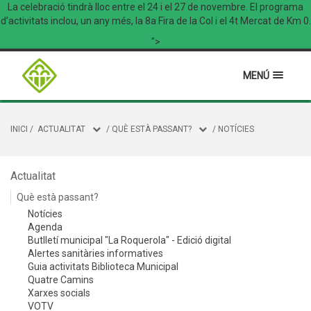
La celebració tindrà lloc entre el 24 i el 27 de novembre. El programa
d’activitats inclou, un any més, la 8a Fira de la Col i el 4t Mercat de Km 0.
">
MENÚ
INICI
/
ACTUALITAT
/
QUÈ ESTÀ PASSANT?
/
NOTÍCIES
Actualitat
Què està passant?
Notícies
Agenda
Butlletí municipal "La Roquerola" - Edició digital
Alertes sanitàries informatives
Guia activitats Biblioteca Municipal
Quatre Camins
Xarxes socials
VOTV