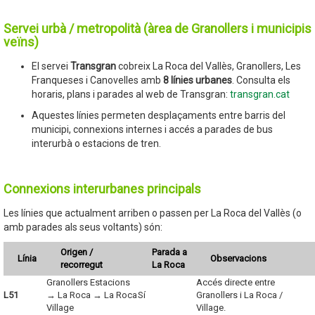
Servei urbà / metropolità (àrea de Granollers i municipis
veïns)
El servei
Transgran
cobreix La Roca del Vallès, Granollers, Les
Franqueses i Canovelles amb
8 línies urbanes
. Consulta els
horaris, plans i parades al web de Transgran:
transgran.cat
Aquestes línies permeten desplaçaments entre barris del
municipi, connexions internes i accés a parades de bus
interurbà o estacions de tren.
Connexions interurbanes principals
Les línies que actualment arriben o passen per La Roca del Vallès (o
amb parades als seus voltants) són:
Origen /
Parada a
Línia
Observacions
recorregut
La Roca
Granollers Estacions
Accés directe entre
L51
→ La Roca → La Roca
Sí
Granollers i La Roca /
Village
Village.