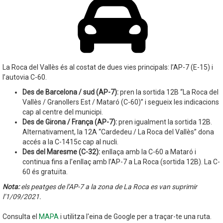
La Roca del Vallès és al costat de dues vies principals: l’AP-7 (E-15) i
l’autovia C-60.
Des de Barcelona / sud (AP-7):
pren la sortida 12B “La Roca del
Vallès / Granollers Est / Mataró (C-60)” i segueix les indicacions
cap al centre del municipi.
Des de Girona / França (AP-7):
pren igualment la sortida 12B.
Alternativament, la 12A “Cardedeu / La Roca del Vallès” dona
accés a la C-1415c cap al nucli.
Des del Maresme (C-32):
enllaça amb la C-60 a Mataró i
continua fins a l’enllaç amb l’AP-7 a La Roca (sortida 12B). La C-
60 és gratuïta.
Nota:
els peatges de l’AP-7 a la zona de La Roca es van suprimir
l’1/09/2021.
Consulta el
MAPA
i utilitza l'eina de Google per a traçar-te una ruta.