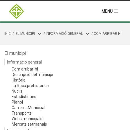
MENÚ
INICI
/
EL MUNICIPI
/
INFORMACIÓ GENERAL
/
COM ARRIBAR-HI
El municipi
Informació general
Com arribar-hi
Descripció del municipi
Història
La Roca prehistòrica
Nuclis
Estadístiques
Plànol
Carrerer Municipal
Transports
Webs municipals
Mercats setmanals