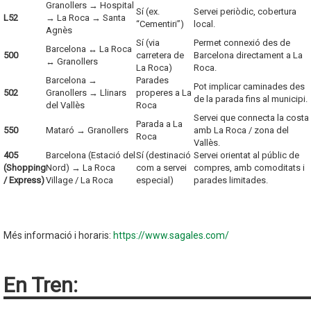
Granollers → Hospital
Sí (ex.
Servei periòdic, cobertura
L52
→ La Roca → Santa
“Cementiri”)
local.
Agnès
Sí (via
Permet connexió des de
Barcelona ↔ La Roca
500
carretera de
Barcelona directament a La
↔ Granollers
La Roca)
Roca.
Barcelona →
Parades
Pot implicar caminades des
502
Granollers → Llinars
properes a La
de la parada fins al municipi.
del Vallès
Roca
Servei que connecta la costa
Parada a La
550
Mataró → Granollers
amb La Roca / zona del
Roca
Vallès.
405
Barcelona (Estació del
Sí (destinació
Servei orientat al públic de
(Shopping
Nord) → La Roca
com a servei
compres, amb comoditats i
/ Express)
Village / La Roca
especial)
parades limitades.
Més informació i horaris:
https://www.sagales.com/
En Tren: