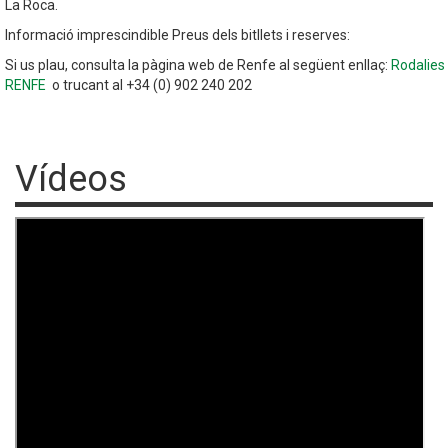
La Roca.
Informació imprescindible Preus dels bitllets i reserves:
Si us plau, consulta la pàgina web de Renfe al següent enllaç:
Rodalies
RENFE
o trucant al +34 (0) 902 240 202
Vídeos