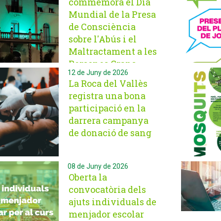
commemora el Dia
Mundial de la Presa
de Consciència
sobre l'Abús i el
Maltractament a les
Persones Grans
12 de Juny de 2026
La Roca del Vallès
registra una bona
participació en la
darrera campanya
de donació de sang
08 de Juny de 2026
Oberta la
convocatòria dels
ajuts individuals de
menjador escolar