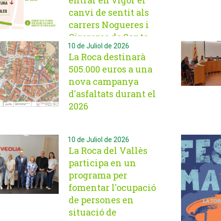
entrar en vigor el
canvi de sentit als
carrers Nogueres i
Cirereres de Santa
10 de Juliol de 2026
Agnès de
La Roca destinarà
Malanyanes
505.000 euros a una
nova campanya
d'asfaltats durant el
2026
10 de Juliol de 2026
La Roca del Vallès
participa en un
programa per
fomentar l'ocupació
de persones en
situació de