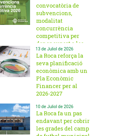
convocatòria de
subvencions,
modalitat
concurrència
competitiva per
donar suport a les
13 de Juliol de 2026
entitats roqueroles
La Roca reforça la
seva planificació
econòmica amb un
Pla Econòmic
Financer per al
2026-2027
10 de Juliol de 2026
La Roca fa un pas
endavant per cobrir
les grades del camp