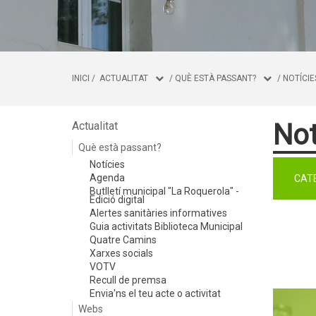
INICI
/
ACTUALITAT
/
QUÈ ESTÀ PASSANT?
/
NOTÍCIE
Not
Actualitat
Què està passant?
Notícies
Agenda
CAT
Butlletí municipal "La Roquerola" -
Edició digital
Alertes sanitàries informatives
Guia activitats Biblioteca Municipal
Quatre Camins
Xarxes socials
VOTV
Recull de premsa
Envia'ns el teu acte o activitat
Webs