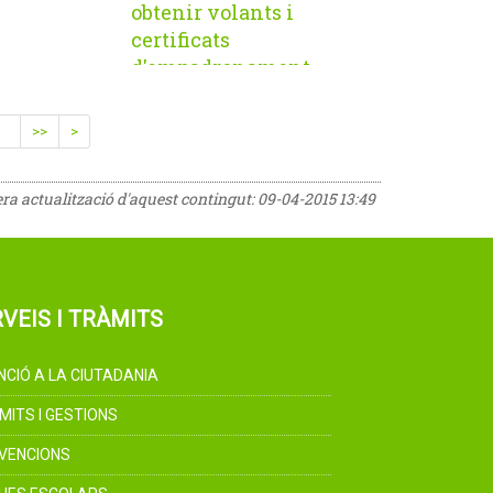
obtenir volants i
certificats
d'empadronament
>>
>
era actualització d'aquest contingut:
09-04-2015 13:49
VEIS I TRÀMITS
NCIÓ A LA CIUTADANIA
MITS I GESTIONS
VENCIONS