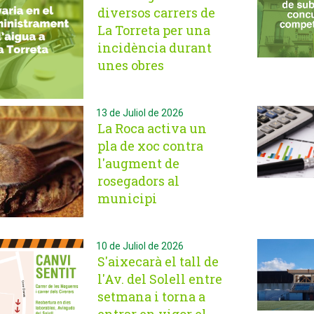
diversos carrers de
La Torreta per una
incidència durant
unes obres
13 de Juliol de 2026
La Roca activa un
pla de xoc contra
l'augment de
rosegadors al
municipi
10 de Juliol de 2026
S'aixecarà el tall de
l'Av. del Solell entre
setmana i torna a