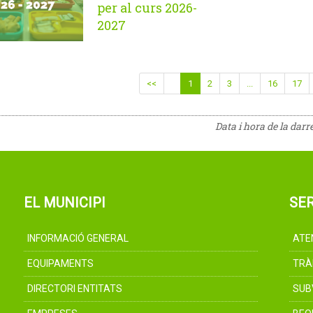
per al curs 2026-
2027
<<
1
2
3
...
16
17
Data i hora de la darr
EL MUNICIPI
SER
INFORMACIÓ GENERAL
ATE
EQUIPAMENTS
TRÀ
DIRECTORI ENTITATS
SUB