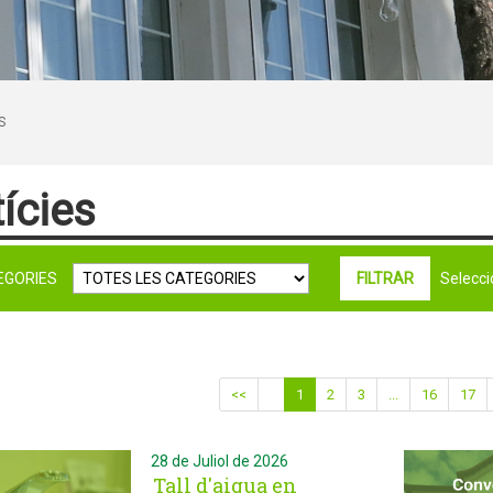
S
ícies
EGORIES
Seleccio
<<
1
2
3
...
16
17
28 de Juliol de 2026
Tall d'aigua en