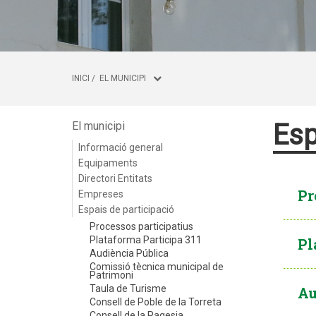
INICI
/
EL MUNICIPI
Esp
El municipi
Informació general
Equipaments
Directori Entitats
Pr
Empreses
Espais de participació
Processos participatius
Plataforma Participa 311
Pl
Audiència Pública
Comissió tècnica municipal de
Patrimoni
Taula de Turisme
Au
Consell de Poble de la Torreta
Consell de la Pagesia