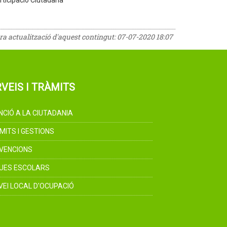
rticipació Ciutadana
era actualització d'aquest contingut:
07-07-2020 18:07
VEIS I TRÀMITS
NCIÓ A LA CIUTADANIA
MITS I GESTIONS
VENCIONS
UES ESCOLARS
VEI LOCAL D'OCUPACIÓ