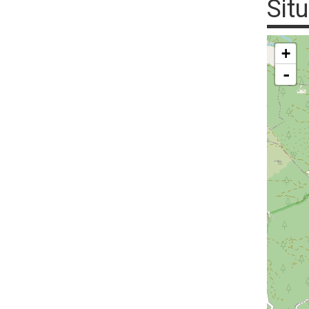
Sit
+
-