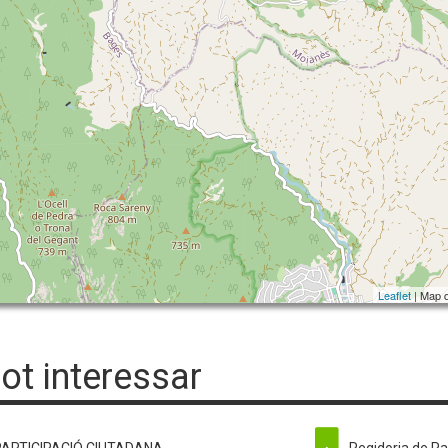
Leaflet
| Map 
pot interessar