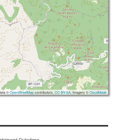
data ©
OpenStreetMap
contributors,
CC-BY-SA
, Imagery ©
CloudMade