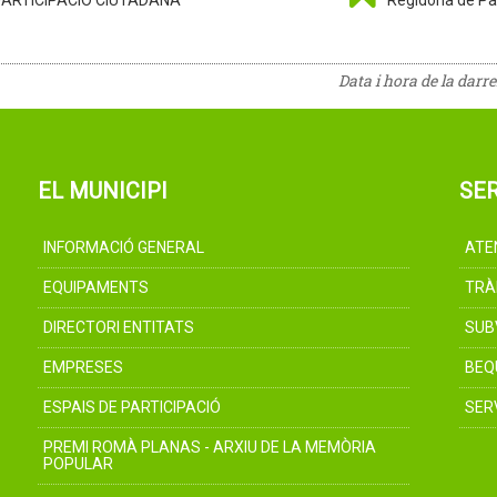
PARTICIPACIÓ CIUTADANA
Regidoria de Pa
Data i hora de la darr
EL MUNICIPI
SER
INFORMACIÓ GENERAL
ATE
EQUIPAMENTS
TRÀ
DIRECTORI ENTITATS
SUB
EMPRESES
BEQ
ESPAIS DE PARTICIPACIÓ
SER
PREMI ROMÀ PLANAS - ARXIU DE LA MEMÒRIA
POPULAR