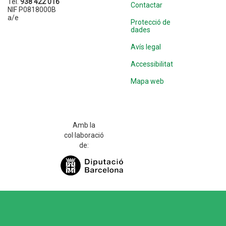
Tel.
938 422 016
Contactar
NIF P0818000B
a/e
Protecció de
dades
Avís legal
Accessibilitat
Mapa web
Amb la
col·laboració
de: