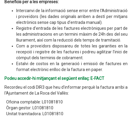
Beneficis per a les empreses:
Intercanvi de la informació sense error entre l’Administració
i proveïdors (les dades originals arriben a destí per mitjans
electrònics sense cap tipus d’entrada manual).
Registre d’entrada de les factures electròniques per part de
les administracions en un termini màxim de 24h des del seu
lliurament, així com la reducció dels temps de tramitació.
Com a proveïdors disposareu de totes les garanties en la
recepció i registre de les factures i podreu agilitzar l’inici de
còmput dels terminis de cobrament.
Estalvi de costos en la generació i emissió de factures en
format electrònic enlloc de la factura en paper.
Podeu accedir-hi mitjançant el següent enllaç: E-FACT
Recordeu el codi DIR3 que heu d'informar perquè la factura arribi a
l'Ajuntament de La Roca del Vallès:
Oficina comptable: L01081810
Òrgan gestor: L01081810
Unitat tramitadora: L01081810