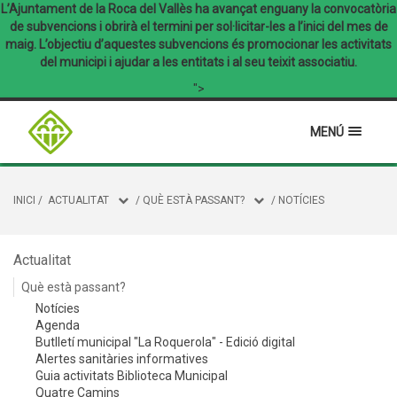
L’Ajuntament de la Roca del Vallès ha avançat enguany la convocatòria
de subvencions i obrirà el termini per sol·licitar-les a l’inici del mes de
maig. L’objectiu d’aquestes subvencions és promocionar les activitats
del municipi i ajudar a les entitats i al seu teixit associatiu.
">
MENÚ
INICI
/
ACTUALITAT
/
QUÈ ESTÀ PASSANT?
/
NOTÍCIES
Actualitat
Què està passant?
Notícies
Agenda
Butlletí municipal "La Roquerola" - Edició digital
Alertes sanitàries informatives
Guia activitats Biblioteca Municipal
Quatre Camins