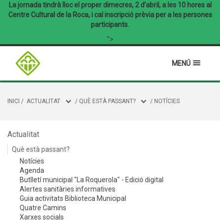
La jornada tindrà lloc el proper dimecres, 2 d’abril, a les 10 hores al
Centre Cultural de la Roca, i cal inscripció prèvia per a les persones
participants.
">
MENÚ
INICI
/
ACTUALITAT
/
QUÈ ESTÀ PASSANT?
/
NOTÍCIES
Actualitat
Què està passant?
Notícies
Agenda
Butlletí municipal "La Roquerola" - Edició digital
Alertes sanitàries informatives
Guia activitats Biblioteca Municipal
Quatre Camins
Xarxes socials