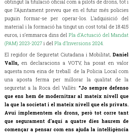
obtingut la titulació oficial com a pilots de drons, tot i
que l’Ajuntament preveu que en el futur més policies
puguin formar-se per operar-los. L’adquisició del
material i la formació ha tingut un cost total de 18.415
euros, i s’emmarca dins del
Pla d’Actuació del Mandat
(PAM) 2023-2027
i del
Pla d'Inversions 2024
.
El regidor de Seguretat Ciutadana i Mobilitat,
Daniel
Valls,
en declaracions a VOTV, ha posat en valor
aquesta nova eina de treball de la Policia Local com
una aposta ferma per millorar la qualitat de la
seguretat a la Roca del Vallès:
“Jo sempre defenso
que ens hem de modernitzar al mateix nivell que
la que la societat i el mateix nivell que els privats.
Avui implementem els drons, però tot corre tant
que segurament d'aquí a quatre dies haurem de
començar a pensar com ens ajuda la intel·ligència