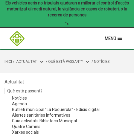
Els vehicles aeris no tripulats ajudaran a millorar el control d’accés
motoritzat al medi natural, la vigilància en casos de robatori, o la
recerca de persones
">
MENÚ
INICI
/
ACTUALITAT
/
QUÈ ESTÀ PASSANT?
/
NOTÍCIES
Actualitat
Què està passant?
Notícies
Agenda
Butlletí municipal "La Roquerola" - Edició digital
Alertes sanitàries informatives
Guia activitats Biblioteca Municipal
Quatre Camins
Xarxes socials