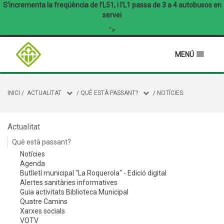
S’incrementa la freqüència de l’L51, i l’L1 passa de 3 a 4 autobusos en
servei
">
MENÚ
INICI
/
ACTUALITAT
/
QUÈ ESTÀ PASSANT?
/
NOTÍCIES
Actualitat
Què està passant?
Notícies
Agenda
Butlletí municipal "La Roquerola" - Edició digital
Alertes sanitàries informatives
Guia activitats Biblioteca Municipal
Quatre Camins
Xarxes socials
VOTV