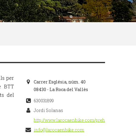
ls per
Carrer Església, núm. 40
de BTT
08430 - La Roca del Vallès
ts del
630031899
Jordi Solanas
http://www.larocaenbike.com/prehistorica/index
info@larocaenbike.com