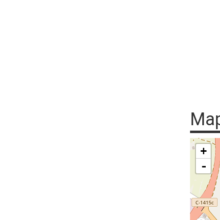
Ma
+
-