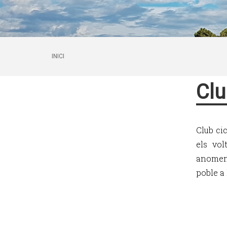
INICI
Clu
Club ci
els vo
anomena
poble a