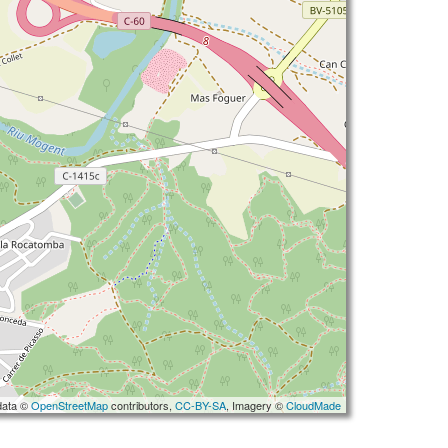
data ©
OpenStreetMap
contributors,
CC-BY-SA
, Imagery ©
CloudMade