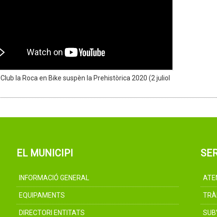
Club la Roca en Bike suspèn la Prehistòrica 2020 (2 juliol
EL MUNICIPI
SER
INFORMACIÓ GENERAL
ATE
EQUIPAMENTS
TRÀ
DIRECTORI ENTITATS
SUB