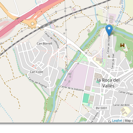
Leaflet
| Map 