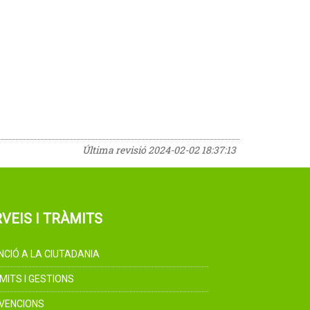
Última revisió
2024-02-02 18:37:13
VEIS I TRÀMITS
NCIÓ A LA CIUTADANIA
MITS I GESTIONS
VENCIONS