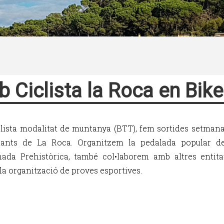
b Ciclista la Roca en Bike
clista modalitat de muntanya (BTT), fem sortides setmana
ltants de La Roca. Organitzem la pedalada popular 
da Prehistòrica, també col•laborem amb altres entita
 la organització de proves esportives.