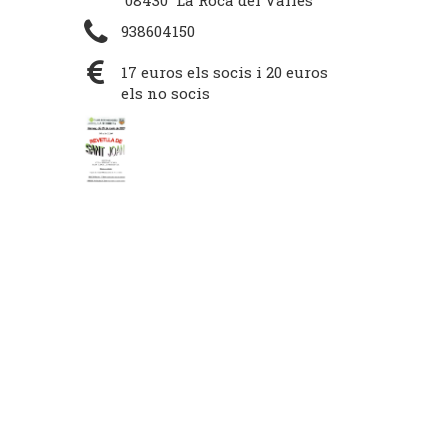
08430 La Roca del Vallès
938604150
17 euros els socis i 20 euros
els no socis