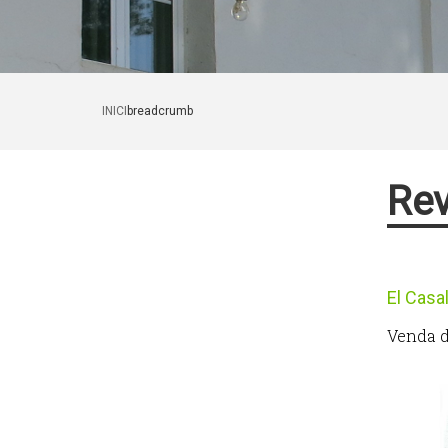
INICI
breadcrumb
Rev
El Casal
Venda de