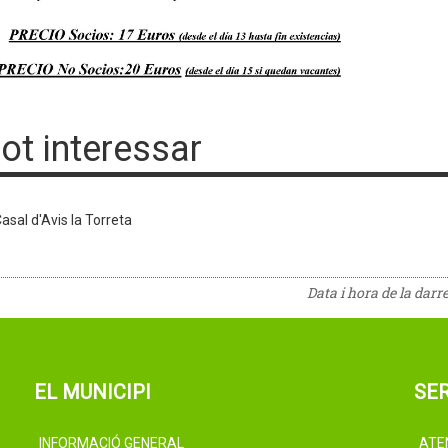
pot interessar
asal d'Avis la Torreta
Data i hora de la darr
EL MUNICIPI
SER
INFORMACIÓ GENERAL
ATE