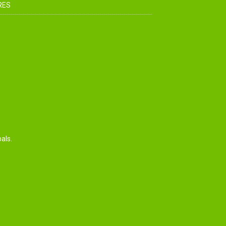
RES
als.