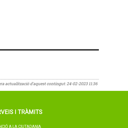
era actualització d'aquest contingut:
24-02-2023 11:36
VEIS I TRÀMITS
NCIÓ A LA CIUTADANIA