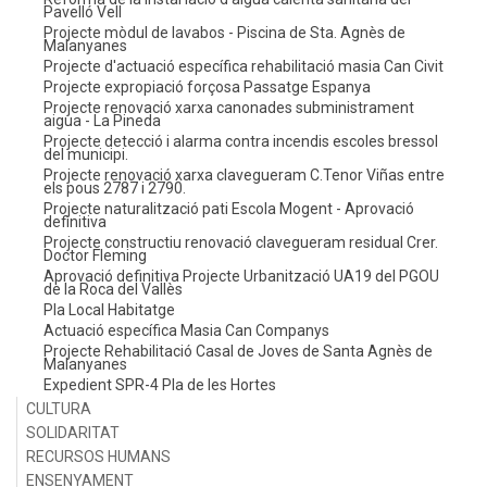
Pavelló Vell
Projecte mòdul de lavabos - Piscina de Sta. Agnès de
Malanyanes
Projecte d'actuació específica rehabilitació masia Can Civit
Projecte expropiació forçosa Passatge Espanya
Projecte renovació xarxa canonades subministrament
aigua - La Pineda
Projecte detecció i alarma contra incendis escoles bressol
del municipi.
Projecte renovació xarxa clavegueram C.Tenor Viñas entre
els pous 2787 i 2790.
Projecte naturalització pati Escola Mogent - Aprovació
definitiva
Projecte constructiu renovació clavegueram residual Crer.
Doctor Fleming
Aprovació definitiva Projecte Urbanització UA19 del PGOU
de la Roca del Vallès
Pla Local Habitatge
Actuació específica Masia Can Companys
Projecte Rehabilitació Casal de Joves de Santa Agnès de
Malanyanes
Expedient SPR-4 Pla de les Hortes
CULTURA
SOLIDARITAT
RECURSOS HUMANS
ENSENYAMENT