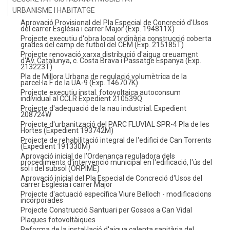
URBANISME I HABITATGE
Aprovació Provisional del Pla Especial de Concreció d'Usos
del carrer Església i carrer Major (Exp. 194811X)
Projecte executiu d'obra local ordinària construcció coberta
grades del camp de futbol del CEM (Exp. 215185T)
Projecte renovació xarxa distribució d'aigua creuament
d'Av. Catalunya, c. Costa Brava i Passatge Espanya (Exp.
213223T)
Pla de Millora Urbana de regulació volumètrica de la
parcel·la F de la UA-9 (Exp. 146707K)
Projecte executiu instal. fotovoltaica autoconsum
individual al CCLR Expedient 210539Q
Projecte d'adequació de la nau industrial. Expedient
208724W
Projecte d'urbanització del PARC FLUVIAL SPR-4 Pla de les
Hortes (Expedient 193742M)
Projecte de rehabilitació integral de l'edifici de Can Torrents
(Expedient 191330M)
Aprovació inicial de l'Ordenança reguladora dels
procediments d'intervenció municipal en l'edificació, l'ús del
sòl i del subsol (ORPIME)
Aprovació inicial del Pla Especial de Concreció d'Usos del
carrer Església i carrer Major
Projecte d'actuació específica Viure Belloch - modificacions
incorporades
Projecte Construcció Santuari per Gossos a Can Vidal
Plaques fotovoltàiques
Reforma de la instal·lació d'aigua calenta sanitària del