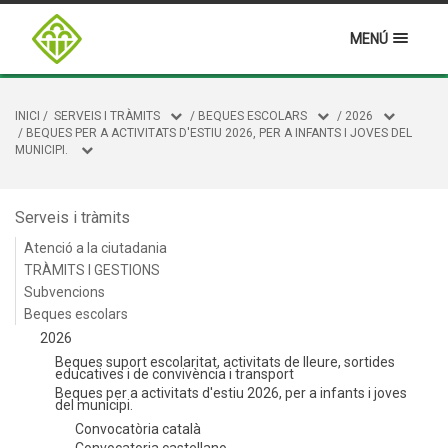
MENÚ
INICI
/
SERVEIS I TRÀMITS
/
BEQUES ESCOLARS
/
2026
/
BEQUES PER A ACTIVITATS D'ESTIU 2026, PER A INFANTS I JOVES DEL
MUNICIPI.
Serveis i tràmits
Atenció a la ciutadania
TRÀMITS I GESTIONS
Subvencions
Beques escolars
2026
Beques suport escolaritat, activitats de lleure, sortides
educatives i de convivència i transport
Beques per a activitats d'estiu 2026, per a infants i joves
del municipi.
Convocatòria català