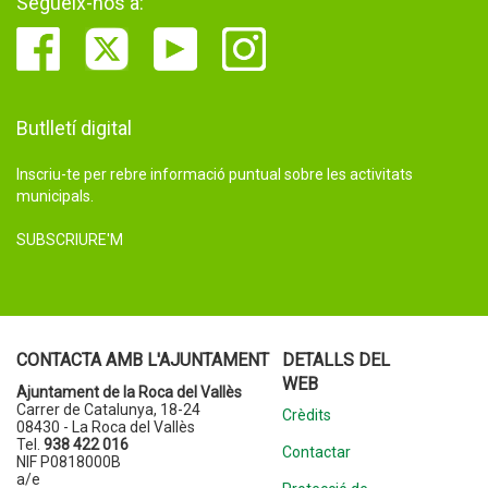
Segueix-nos a:
Butlletí digital
Inscriu-te per rebre informació puntual sobre les activitats
municipals.
SUBSCRIURE'M
CONTACTA AMB L'AJUNTAMENT
DETALLS DEL
WEB
Ajuntament de la Roca del Vallès
Carrer de Catalunya, 18-24
Crèdits
08430 - La Roca del Vallès
Tel.
938 422 016
Contactar
NIF P0818000B
a/e